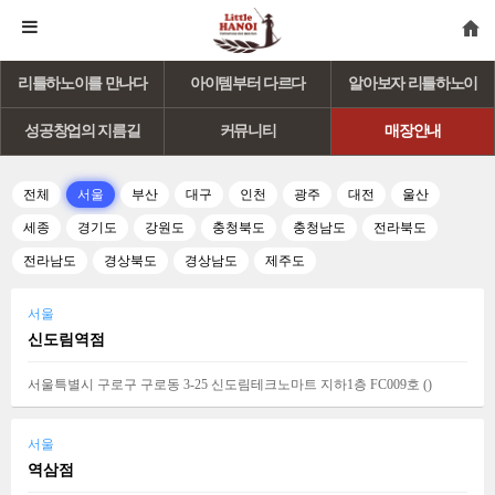
리틀하노이를 만나다
아이템부터 다르다
알아보자 리틀하노이
성공창업의 지름길
커뮤니티
매장안내
전체
서울
부산
대구
인천
광주
대전
울산
세종
경기도
강원도
충청북도
충청남도
전라북도
전라남도
경상북도
경상남도
제주도
서울
신도림역점
서울특별시 구로구 구로동 3-25 신도림테크노마트 지하1층 FC009호 (
)
서울
역삼점