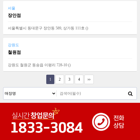
서울
장안점
서울특별시 동대문구 장안동 589, 상가동 111호 (
)
강원도
철원점
강원도 철원군 동송읍 이평리 728-10 (
)
1
2
3
4