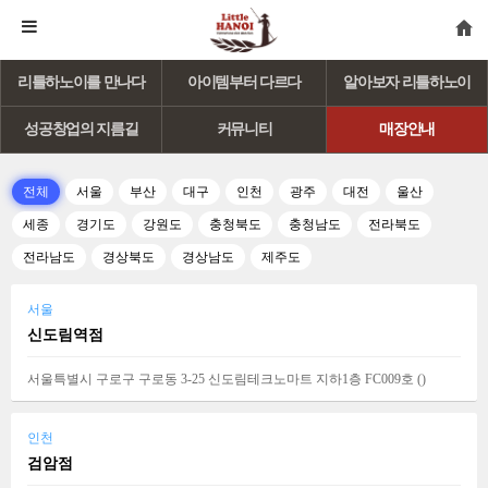
리틀하노이를 만나다
아이템부터 다르다
알아보자 리틀하노이
성공창업의 지름길
커뮤니티
매장안내
전체
서울
부산
대구
인천
광주
대전
울산
세종
경기도
강원도
충청북도
충청남도
전라북도
전라남도
경상북도
경상남도
제주도
서울
신도림역점
서울특별시 구로구 구로동 3-25 신도림테크노마트 지하1층 FC009호 (
)
인천
검암점