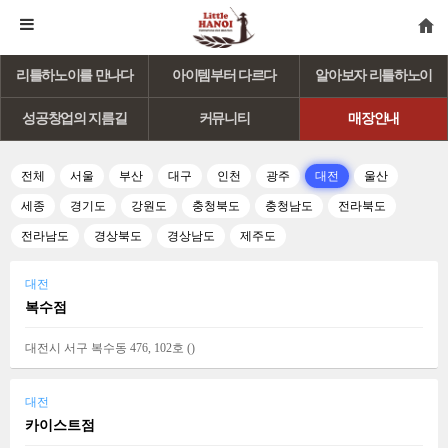
리틀하노이를 만나다
아이템부터 다르다
알아보자 리틀하노이
성공창업의 지름길
커뮤니티
매장안내
전체
서울
부산
대구
인천
광주
대전
울산
세종
경기도
강원도
충청북도
충청남도
전라북도
전라남도
경상북도
경상남도
제주도
대전
복수점
대전시 서구 복수동 476, 102호 (
)
대전
카이스트점